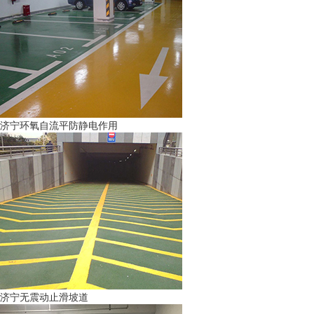
济宁环氧自流平防静电作用
济宁无震动止滑坡道