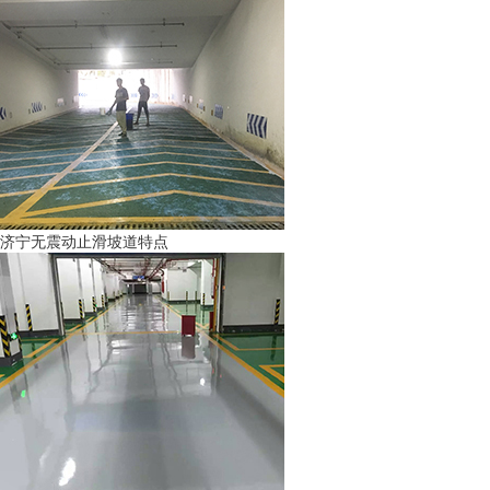
济宁无震动止滑坡道特点